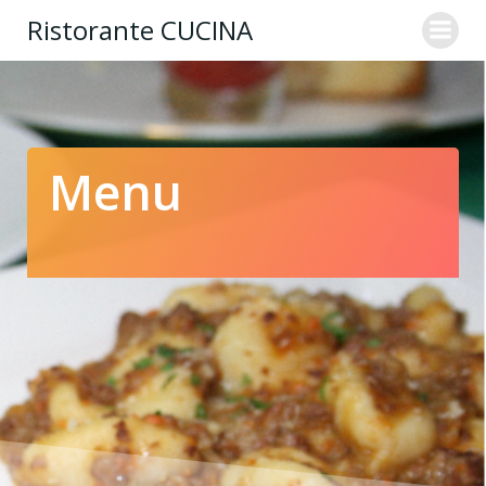
コ
Ristorante CUCINA
ン
テ
ン
ツ
へ
ス
Menu
キ
ッ
プ