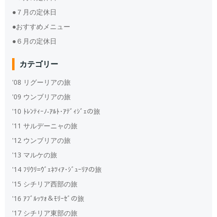
●７月の定休日
●おすすめメニュー
●６月の定休日
カテゴリー
'08 リグーリアの旅
'09 ウンブリアの旅
'10 ﾄﾚﾝﾃｨｰﾉ‐ｱﾙﾄ･ｱﾃﾞｨｼﾞｪの旅
'11 サルデーニャの旅
'12 ウンブリアの旅
'13 マルケの旅
'14 ﾌﾘｳﾘ=ｳﾞｪﾈﾂｨｱ･ｼﾞｭｰﾘｱの旅
'15 シチリア西部の旅
'16 ｱﾌﾞﾙｯﾂｫ＆ﾓﾘｰｾﾞの旅
'17 シチリア東部の旅