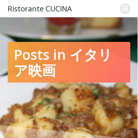
コ
Ristorante CUCINA
ン
テ
ン
ツ
へ
ス
Posts in イタリ
キ
ッ
ア映画
プ