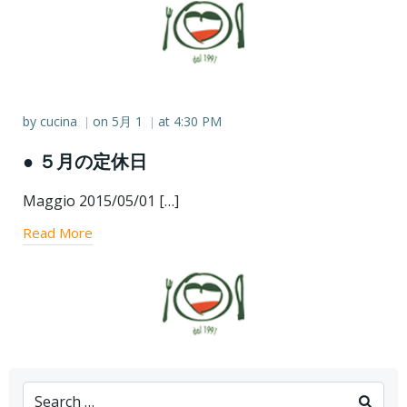
by
cucina
on
5月 1
at
4:30 PM
|
|
● ５月の定休日
Maggio 2015/05/01 […]
Read More
Search