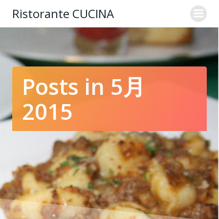
コ
Ristorante CUCINA
ン
テ
ン
ツ
へ
ス
Posts in 5月
キ
ッ
2015
プ