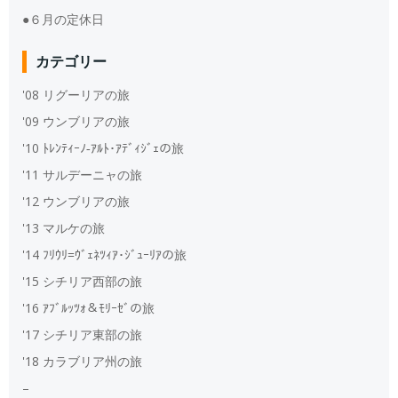
●６月の定休日
カテゴリー
'08 リグーリアの旅
'09 ウンブリアの旅
'10 ﾄﾚﾝﾃｨｰﾉ‐ｱﾙﾄ･ｱﾃﾞｨｼﾞｪの旅
'11 サルデーニャの旅
'12 ウンブリアの旅
'13 マルケの旅
'14 ﾌﾘｳﾘ=ｳﾞｪﾈﾂｨｱ･ｼﾞｭｰﾘｱの旅
'15 シチリア西部の旅
'16 ｱﾌﾞﾙｯﾂｫ＆ﾓﾘｰｾﾞの旅
'17 シチリア東部の旅
'18 カラブリア州の旅
–