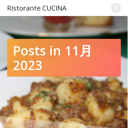
コ
Ristorante CUCINA
ン
テ
ン
ツ
へ
ス
Posts in 11月
キ
ッ
2023
プ