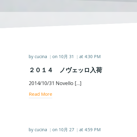
by
cucina
on
10月 31
at
4:30 PM
|
|
２０１４ ノヴェッロ入荷
2014/10/31 Novello […]
Read More
by
cucina
on
10月 27
at
4:59 PM
|
|