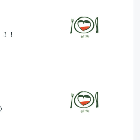
！！！
②