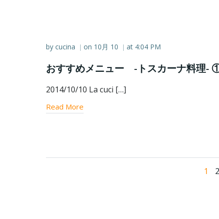
by
cucina
on
10月 10
at
4:04 PM
|
|
おすすめメニュー -トスカーナ料理- 
2014/10/10 La cuci […]
Read More
Posts
Pag
1
navigation