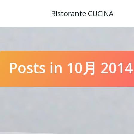
コ
ン
Ristorante CUCINA
テ
ン
ツ
へ
ス
キ
ッ
Posts in 10月 2014
プ