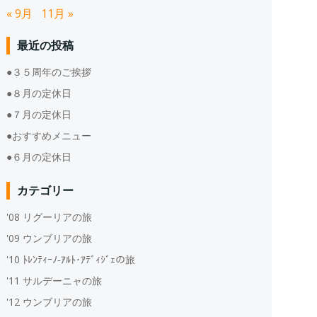
« 9月
11月 »
最近の投稿
●３５周年のご挨拶
●８月の定休日
●７月の定休日
●おすすめメニュー
●６月の定休日
カテゴリー
'08 リグーリアの旅
'09 ウンブリアの旅
'10 ﾄﾚﾝﾃｨｰﾉ‐ｱﾙﾄ･ｱﾃﾞｨｼﾞｪの旅
'11 サルデーニャの旅
'12 ウンブリアの旅