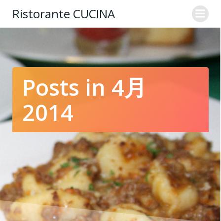
コ
Ristorante CUCINA
ン
テ
ン
ツ
へ
ス
Posts in 4月
キ
ッ
2014
プ