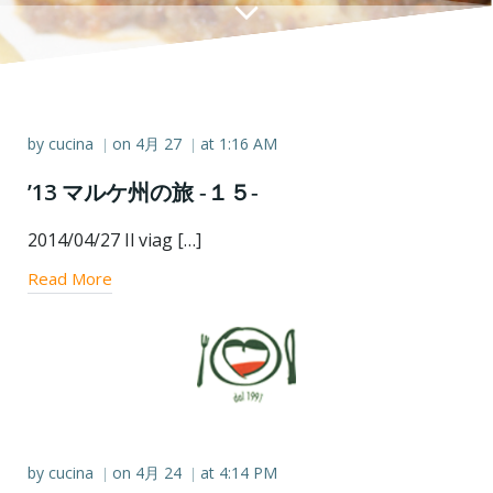
by
cucina
on
4月 27
at
1:16 AM
|
|
’13 マルケ州の旅 ‐１５‐
2014/04/27 Il viag […]
Read More
by
cucina
on
4月 24
at
4:14 PM
|
|