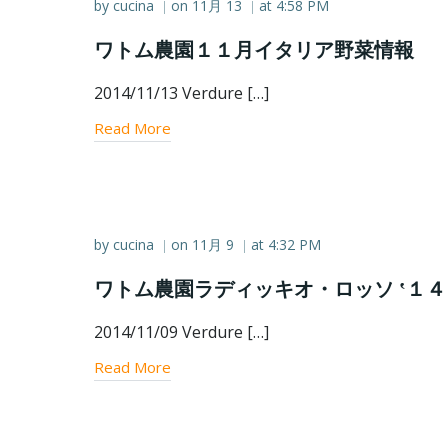
by
cucina
on
11月 13
at
4:58 PM
|
|
ワトム農園１１月イタリア野菜情報
2014/11/13 Verdure […]
Read More
by
cucina
on
11月 9
at
4:32 PM
|
|
ワトム農園ラディッキオ・ロッソ ‛１４
2014/11/09 Verdure […]
Read More