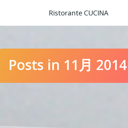
コ
ン
Ristorante CUCINA
テ
ン
ツ
へ
ス
キ
ッ
Posts in 11月 2014
プ