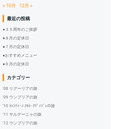
« 10月
12月 »
最近の投稿
●３５周年のご挨拶
●８月の定休日
●７月の定休日
●おすすめメニュー
●６月の定休日
カテゴリー
'08 リグーリアの旅
'09 ウンブリアの旅
'10 ﾄﾚﾝﾃｨｰﾉ‐ｱﾙﾄ･ｱﾃﾞｨｼﾞｪの旅
'11 サルデーニャの旅
'12 ウンブリアの旅