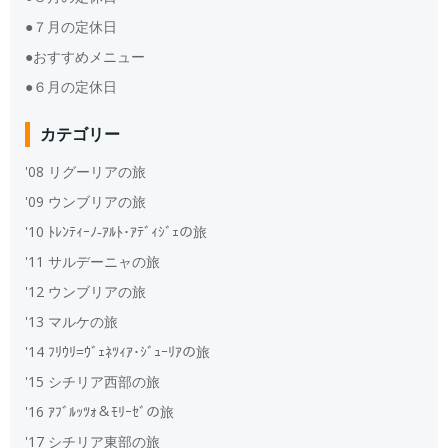
●７月の定休日
●おすすめメニュー
●６月の定休日
カテゴリー
'08 リグーリアの旅
'09 ウンブリアの旅
'10 ﾄﾚﾝﾃｨｰﾉ‐ｱﾙﾄ･ｱﾃﾞｨｼﾞｪの旅
'11 サルデーニャの旅
'12 ウンブリアの旅
'13 マルケの旅
'14 ﾌﾘｳﾘ=ｳﾞｪﾈﾂｨｱ･ｼﾞｭｰﾘｱの旅
'15 シチリア西部の旅
'16 ｱﾌﾞﾙｯﾂｫ＆ﾓﾘｰｾﾞの旅
'17 シチリア東部の旅