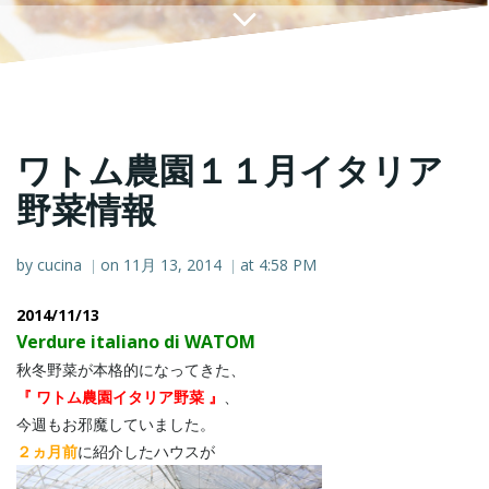
ワトム農園１１月イタリア
野菜情報
by
cucina
on
11月 13, 2014
at
4:58 PM
|
|
2014/11/13
Verdure italiano di WATOM
秋冬野菜が本格的になってきた、
『 ワトム農園イタリア野菜 』
、
今週もお邪魔していました。
２ヵ月前
に紹介したハウスが