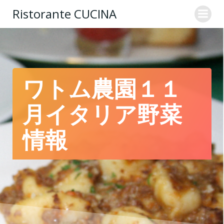
コ
Ristorante CUCINA
ン
テ
ン
ツ
へ
ス
ワトム農園１１
キ
ッ
月イタリア野菜
プ
情報