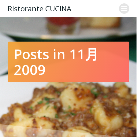
コ
Ristorante CUCINA
ン
テ
ン
ツ
へ
ス
Posts in 11月
キ
ッ
2009
プ