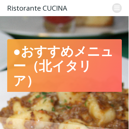
コ
Ristorante CUCINA
ン
テ
ン
ツ
へ
ス
●おすすめメニュ
キ
ッ
ー（北イタリ
プ
ア）