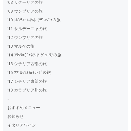
'08 リグーリアの旅
'09 ウンブリアの旅
'10 ﾄﾚﾝﾃｨｰﾉ‐ｱﾙﾄ･ｱﾃﾞｨｼﾞｪの旅
'11 サルデーニャの旅
'12 ウンブリアの旅
'13 マルケの旅
'14 ﾌﾘｳﾘ=ｳﾞｪﾈﾂｨｱ･ｼﾞｭｰﾘｱの旅
'15 シチリア西部の旅
'16 ｱﾌﾞﾙｯﾂｫ＆ﾓﾘｰｾﾞの旅
'17 シチリア東部の旅
'18 カラブリア州の旅
–
おすすめメニュー
お知らせ
イタリアワイン