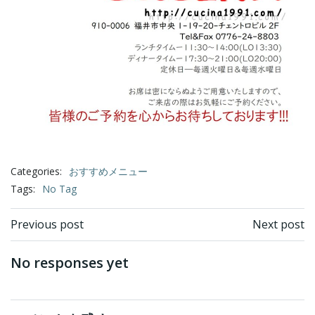
Categories:
おすすめメニュー
Tags:
No Tag
Post
Post
Previous post
Next post
navigation
navigation
No responses yet