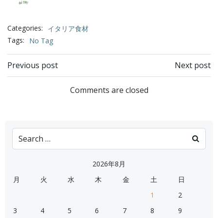
Categories:
イタリア食材
Tags:
No Tag
Post
Post
Previous post
Next post
navigation
navigation
Comments are closed
Search
for:
2026年8月
月
火
水
木
金
土
日
1
2
3
4
5
6
7
8
9