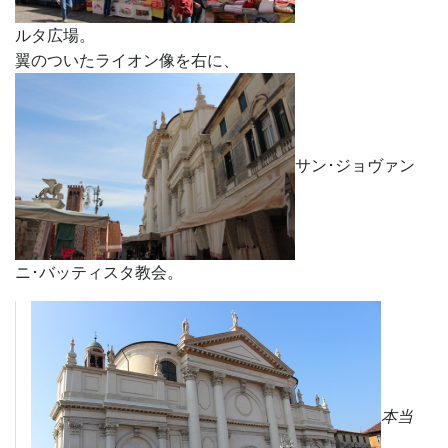
ルタ広場。
翼のついたライオン像を右に、
サン･ジョヴァン
ニ･バッティスタ教会。
本当