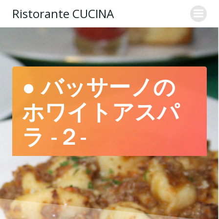
コ
Ristorante CUCINA
ン
テ
ン
ツ
へ
ス
● バッサーノの
キ
ッ
ホワイトアスパ
プ
ラ -２-