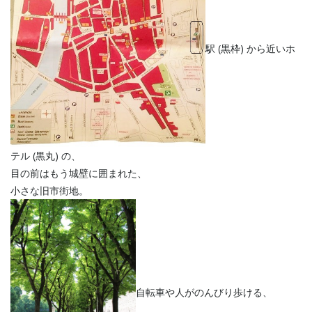
駅 (黒枠) から近いホ
テル (黒丸) の、
目の前はもう城壁に囲まれた、
小さな旧市街地。
自転車や人がのんびり歩ける、