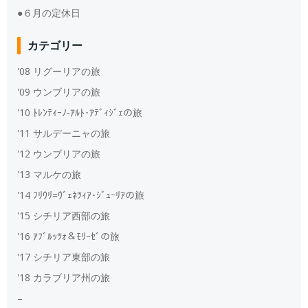
●６月の定休日
カテゴリー
'08 リグーリアの旅
'09 ウンブリアの旅
'10 ﾄﾚﾝﾃｨｰﾉ‐ｱﾙﾄ･ｱﾃﾞｨｼﾞｪの旅
'11 サルデーニャの旅
'12 ウンブリアの旅
'13 マルケの旅
'14 ﾌﾘｳﾘ=ｳﾞｪﾈﾂｨｱ･ｼﾞｭｰﾘｱの旅
'15 シチリア西部の旅
'16 ｱﾌﾞﾙｯﾂｫ＆ﾓﾘｰｾﾞの旅
'17 シチリア東部の旅
'18 カラブリア州の旅
–