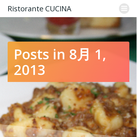
コ
Ristorante CUCINA
ン
テ
ン
ツ
へ
ス
Posts in 8月 1,
キ
ッ
2013
プ