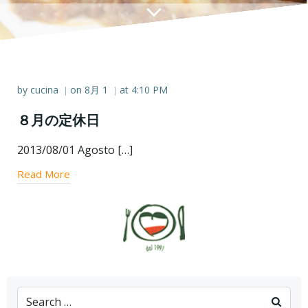
by
cucina
on
8月 1
at
4:10 PM
|
|
８月の定休日
2013/08/01 Agosto […]
Read More
Search