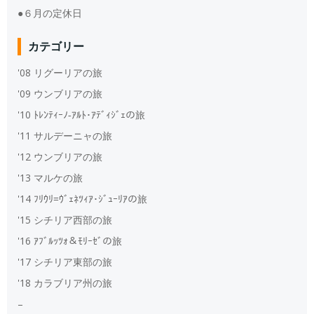
●６月の定休日
カテゴリー
'08 リグーリアの旅
'09 ウンブリアの旅
'10 ﾄﾚﾝﾃｨｰﾉ‐ｱﾙﾄ･ｱﾃﾞｨｼﾞｪの旅
'11 サルデーニャの旅
'12 ウンブリアの旅
'13 マルケの旅
'14 ﾌﾘｳﾘ=ｳﾞｪﾈﾂｨｱ･ｼﾞｭｰﾘｱの旅
'15 シチリア西部の旅
'16 ｱﾌﾞﾙｯﾂｫ＆ﾓﾘｰｾﾞの旅
'17 シチリア東部の旅
'18 カラブリア州の旅
–