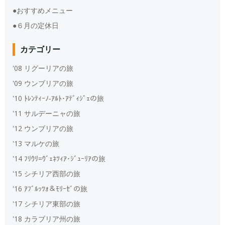
●おすすめメニュー
●６月の定休日
カテゴリー
'08 リグーリアの旅
'09 ウンブリアの旅
'10 ﾄﾚﾝﾃｨｰﾉ‐ｱﾙﾄ･ｱﾃﾞｨｼﾞｪの旅
'11 サルデーニャの旅
'12 ウンブリアの旅
'13 マルケの旅
'14 ﾌﾘｳﾘ=ｳﾞｪﾈﾂｨｱ･ｼﾞｭｰﾘｱの旅
'15 シチリア西部の旅
'16 ｱﾌﾞﾙｯﾂｫ＆ﾓﾘｰｾﾞの旅
'17 シチリア東部の旅
'18 カラブリア州の旅