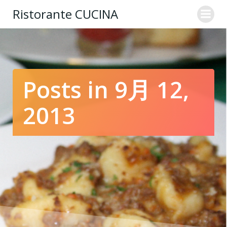
コ
Ristorante CUCINA
ン
テ
ン
ツ
へ
ス
Posts in 9月 12,
キ
ッ
2013
プ