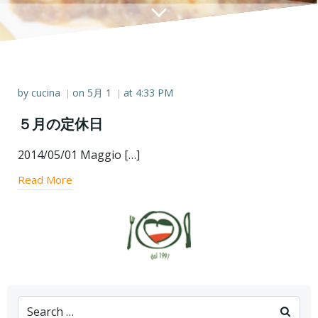
by
cucina
on
5月 1
at
4:33 PM
|
|
５月の定休日
2014/05/01 Maggio […]
Read More
Search