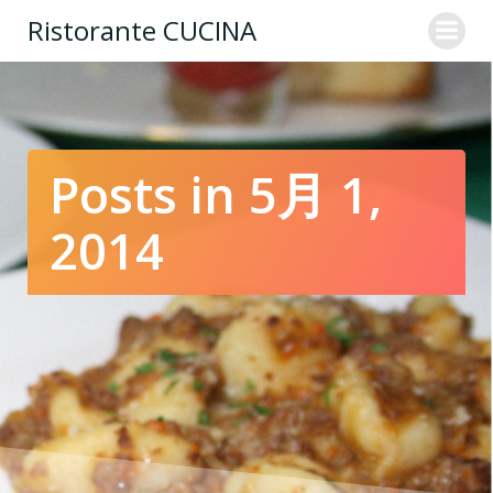
コ
Ristorante CUCINA
ン
テ
ン
ツ
へ
ス
Posts in 5月 1,
キ
ッ
2014
プ