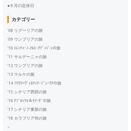
●６月の定休日
カテゴリー
'08 リグーリアの旅
'09 ウンブリアの旅
'10 ﾄﾚﾝﾃｨｰﾉ‐ｱﾙﾄ･ｱﾃﾞｨｼﾞｪの旅
'11 サルデーニャの旅
'12 ウンブリアの旅
'13 マルケの旅
'14 ﾌﾘｳﾘ=ｳﾞｪﾈﾂｨｱ･ｼﾞｭｰﾘｱの旅
'15 シチリア西部の旅
'16 ｱﾌﾞﾙｯﾂｫ＆ﾓﾘｰｾﾞの旅
'17 シチリア東部の旅
'18 カラブリア州の旅
–