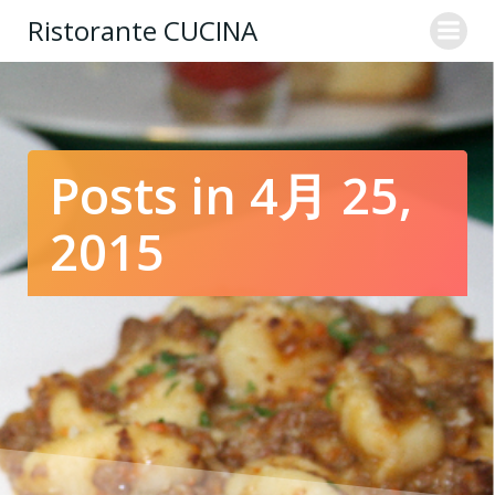
コ
Ristorante CUCINA
ン
テ
ン
ツ
へ
ス
Posts in 4月 25,
キ
ッ
2015
プ