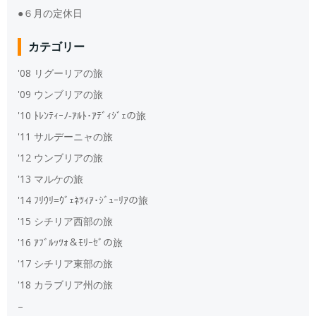
●６月の定休日
カテゴリー
'08 リグーリアの旅
'09 ウンブリアの旅
'10 ﾄﾚﾝﾃｨｰﾉ‐ｱﾙﾄ･ｱﾃﾞｨｼﾞｪの旅
'11 サルデーニャの旅
'12 ウンブリアの旅
'13 マルケの旅
'14 ﾌﾘｳﾘ=ｳﾞｪﾈﾂｨｱ･ｼﾞｭｰﾘｱの旅
'15 シチリア西部の旅
'16 ｱﾌﾞﾙｯﾂｫ＆ﾓﾘｰｾﾞの旅
'17 シチリア東部の旅
'18 カラブリア州の旅
–