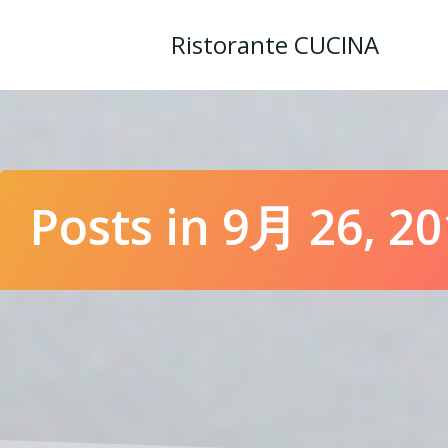
コ
ン
Ristorante CUCINA
テ
ン
ツ
へ
ス
キ
ッ
Posts in 9月 26, 2
プ