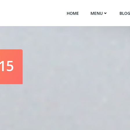
HOME
MENU
BLO
015