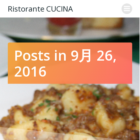
コ
Ristorante CUCINA
ン
テ
ン
ツ
へ
ス
Posts in 9月 26,
キ
ッ
2016
プ