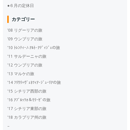
●６月の定休日
カテゴリー
'08 リグーリアの旅
'09 ウンブリアの旅
'10 ﾄﾚﾝﾃｨｰﾉ‐ｱﾙﾄ･ｱﾃﾞｨｼﾞｪの旅
'11 サルデーニャの旅
'12 ウンブリアの旅
'13 マルケの旅
'14 ﾌﾘｳﾘ=ｳﾞｪﾈﾂｨｱ･ｼﾞｭｰﾘｱの旅
'15 シチリア西部の旅
'16 ｱﾌﾞﾙｯﾂｫ＆ﾓﾘｰｾﾞの旅
'17 シチリア東部の旅
'18 カラブリア州の旅
–