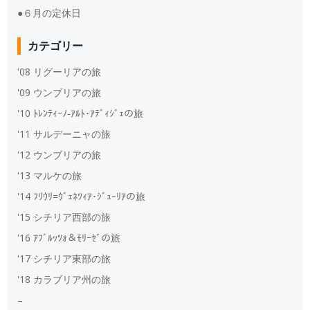
●６月の定休日
カテゴリー
'08 リグーリアの旅
'09 ウンブリアの旅
'10 ﾄﾚﾝﾃｨｰﾉ‐ｱﾙﾄ･ｱﾃﾞｨｼﾞｪの旅
'11 サルデーニャの旅
'12 ウンブリアの旅
'13 マルケの旅
'14 ﾌﾘｳﾘ=ｳﾞｪﾈﾂｨｱ･ｼﾞｭｰﾘｱの旅
'15 シチリア西部の旅
'16 ｱﾌﾞﾙｯﾂｫ＆ﾓﾘｰｾﾞの旅
'17 シチリア東部の旅
'18 カラブリア州の旅
–