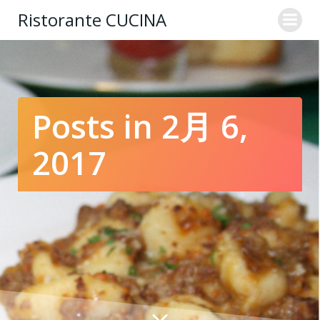
コ
Ristorante CUCINA
ン
テ
ン
ツ
へ
ス
Posts in 2月 6,
キ
ッ
2017
プ