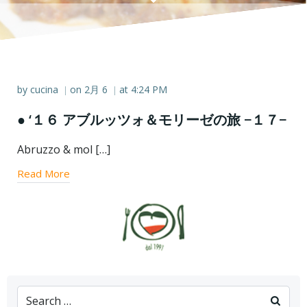
by
cucina
on
2月 6
at
4:24 PM
|
|
● ‘１６ アブルッツォ＆モリーゼの旅 −１７−
Abruzzo & mol […]
Read More
Search