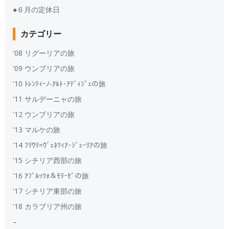
●６月の定休日
カテゴリー
'08 リグーリアの旅
'09 ウンブリアの旅
'10 ﾄﾚﾝﾃｨｰﾉ‐ｱﾙﾄ･ｱﾃﾞｨｼﾞｪの旅
'11 サルデーニャの旅
'12 ウンブリアの旅
'13 マルケの旅
'14 ﾌﾘｳﾘ=ｳﾞｪﾈﾂｨｱ･ｼﾞｭｰﾘｱの旅
'15 シチリア西部の旅
'16 ｱﾌﾞﾙｯﾂｫ＆ﾓﾘｰｾﾞの旅
'17 シチリア東部の旅
'18 カラブリア州の旅
–