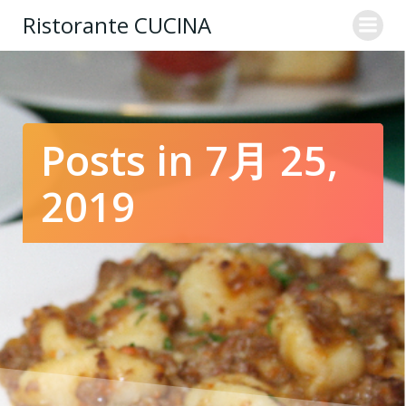
コ
Ristorante CUCINA
ン
テ
ン
ツ
へ
ス
Posts in 7月 25,
キ
ッ
2019
プ