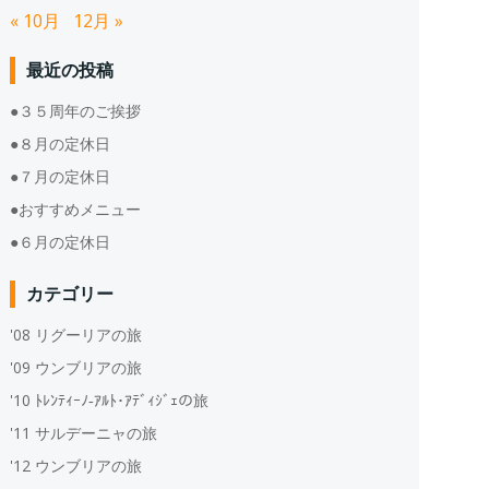
« 10月
12月 »
最近の投稿
●３５周年のご挨拶
●８月の定休日
●７月の定休日
●おすすめメニュー
●６月の定休日
カテゴリー
'08 リグーリアの旅
'09 ウンブリアの旅
'10 ﾄﾚﾝﾃｨｰﾉ‐ｱﾙﾄ･ｱﾃﾞｨｼﾞｪの旅
'11 サルデーニャの旅
'12 ウンブリアの旅