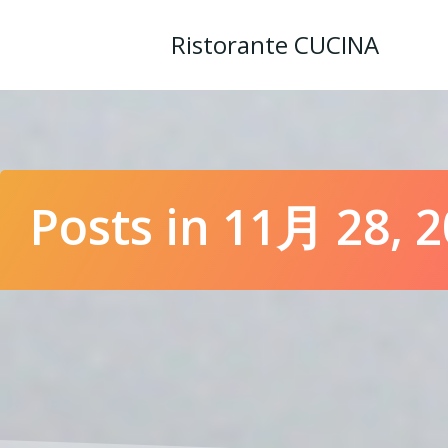
コ
ン
Ristorante CUCINA
テ
ン
ツ
へ
ス
キ
ッ
Posts in 11月 28, 
プ