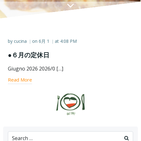
by
cucina
on
6月 1
at
4:08 PM
|
|
●６月の定休日
Giugno 2026 2026/0 […]
Read More
Search