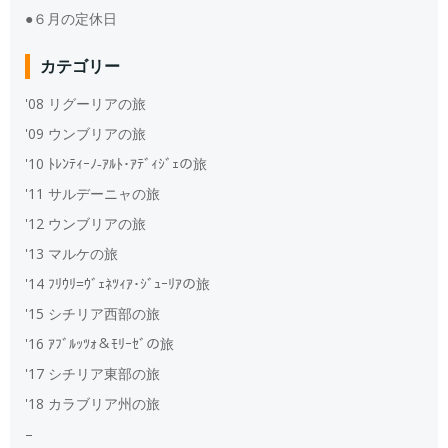
●６月の定休日
カテゴリー
'08 リグーリアの旅
'09 ウンブリアの旅
'10 ﾄﾚﾝﾃｨｰﾉ‐ｱﾙﾄ･ｱﾃﾞｨｼﾞｪの旅
'11 サルデーニャの旅
'12 ウンブリアの旅
'13 マルケの旅
'14 ﾌﾘｳﾘ=ｳﾞｪﾈﾂｨｱ･ｼﾞｭｰﾘｱの旅
'15 シチリア西部の旅
'16 ｱﾌﾞﾙｯﾂｫ＆ﾓﾘｰｾﾞの旅
'17 シチリア東部の旅
'18 カラブリア州の旅
–