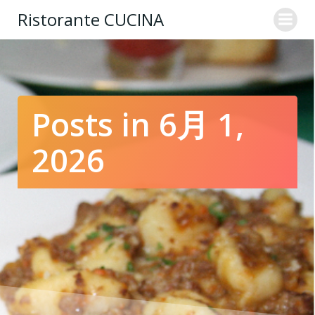
コ
Ristorante CUCINA
ン
テ
ン
ツ
へ
ス
Posts in 6月 1,
キ
ッ
2026
プ