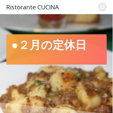
コ
Ristorante CUCINA
ン
テ
ン
ツ
へ
ス
●２月の定休日
キ
ッ
プ