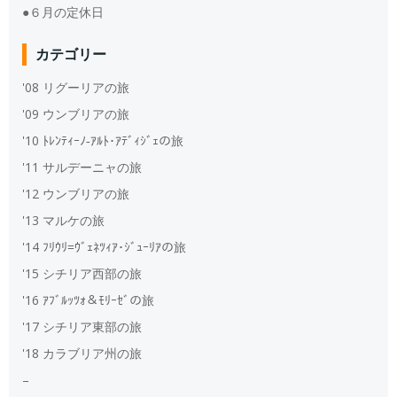
●６月の定休日
カテゴリー
'08 リグーリアの旅
'09 ウンブリアの旅
'10 ﾄﾚﾝﾃｨｰﾉ‐ｱﾙﾄ･ｱﾃﾞｨｼﾞｪの旅
'11 サルデーニャの旅
'12 ウンブリアの旅
'13 マルケの旅
'14 ﾌﾘｳﾘ=ｳﾞｪﾈﾂｨｱ･ｼﾞｭｰﾘｱの旅
'15 シチリア西部の旅
'16 ｱﾌﾞﾙｯﾂｫ＆ﾓﾘｰｾﾞの旅
'17 シチリア東部の旅
'18 カラブリア州の旅
–