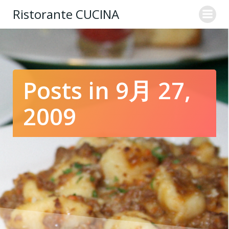
コ
Ristorante CUCINA
ン
テ
ン
ツ
へ
ス
Posts in 9月 27,
キ
ッ
2009
プ