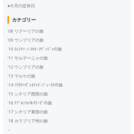
●６月の定休日
カテゴリー
'08 リグーリアの旅
'09 ウンブリアの旅
'10 ﾄﾚﾝﾃｨｰﾉ‐ｱﾙﾄ･ｱﾃﾞｨｼﾞｪの旅
'11 サルデーニャの旅
'12 ウンブリアの旅
'13 マルケの旅
'14 ﾌﾘｳﾘ=ｳﾞｪﾈﾂｨｱ･ｼﾞｭｰﾘｱの旅
'15 シチリア西部の旅
'16 ｱﾌﾞﾙｯﾂｫ＆ﾓﾘｰｾﾞの旅
'17 シチリア東部の旅
'18 カラブリア州の旅
–