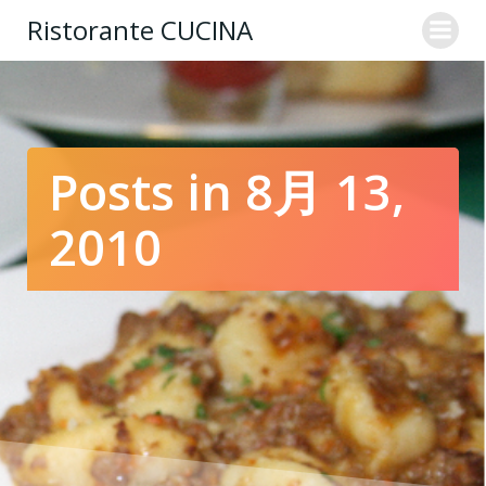
コ
Ristorante CUCINA
ン
テ
ン
ツ
へ
ス
Posts in 8月 13,
キ
ッ
2010
プ