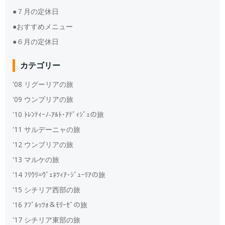
●７月の定休日
●おすすめメニュー
●６月の定休日
カテゴリー
'08 リグーリアの旅
'09 ウンブリアの旅
'10 ﾄﾚﾝﾃｨｰﾉ‐ｱﾙﾄ･ｱﾃﾞｨｼﾞｪの旅
'11 サルデーニャの旅
'12 ウンブリアの旅
'13 マルケの旅
'14 ﾌﾘｳﾘ=ｳﾞｪﾈﾂｨｱ･ｼﾞｭｰﾘｱの旅
'15 シチリア西部の旅
'16 ｱﾌﾞﾙｯﾂｫ＆ﾓﾘｰｾﾞの旅
'17 シチリア東部の旅