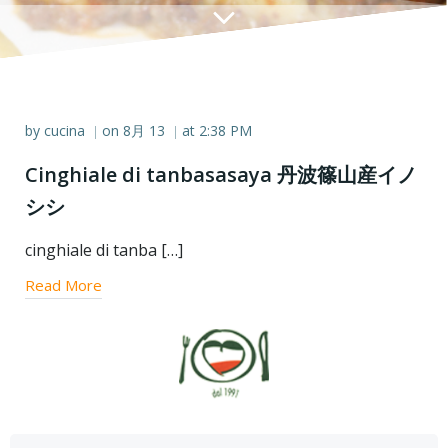
by
cucina
on
8月 13
at
2:38 PM
|
|
Cinghiale di tanbasasaya 丹波篠山産イノ
シシ
cinghiale di tanba […]
Read More