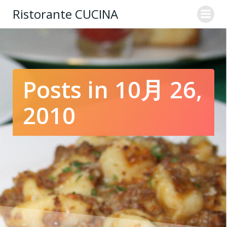
コ
Ristorante CUCINA
ン
テ
ン
ツ
へ
ス
Posts in 10月 26,
キ
ッ
2010
プ