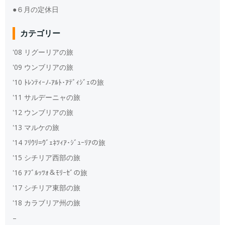
●６月の定休日
カテゴリー
'08 リグーリアの旅
'09 ウンブリアの旅
'10 ﾄﾚﾝﾃｨｰﾉ‐ｱﾙﾄ･ｱﾃﾞｨｼﾞｪの旅
'11 サルデーニャの旅
'12 ウンブリアの旅
'13 マルケの旅
'14 ﾌﾘｳﾘ=ｳﾞｪﾈﾂｨｱ･ｼﾞｭｰﾘｱの旅
'15 シチリア西部の旅
'16 ｱﾌﾞﾙｯﾂｫ＆ﾓﾘｰｾﾞの旅
'17 シチリア東部の旅
'18 カラブリア州の旅
–