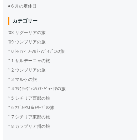
●６月の定休日
カテゴリー
'08 リグーリアの旅
'09 ウンブリアの旅
'10 ﾄﾚﾝﾃｨｰﾉ‐ｱﾙﾄ･ｱﾃﾞｨｼﾞｪの旅
'11 サルデーニャの旅
'12 ウンブリアの旅
'13 マルケの旅
'14 ﾌﾘｳﾘ=ｳﾞｪﾈﾂｨｱ･ｼﾞｭｰﾘｱの旅
'15 シチリア西部の旅
'16 ｱﾌﾞﾙｯﾂｫ＆ﾓﾘｰｾﾞの旅
'17 シチリア東部の旅
'18 カラブリア州の旅
–