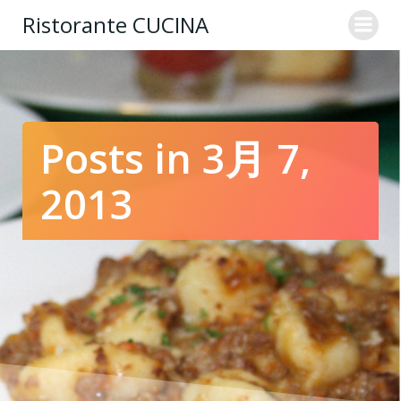
コ
Ristorante CUCINA
ン
テ
ン
ツ
へ
ス
Posts in 3月 7,
キ
ッ
2013
プ