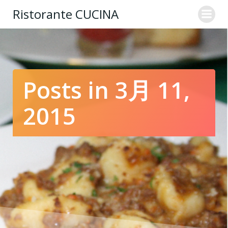
コ
Ristorante CUCINA
ン
テ
ン
ツ
へ
ス
Posts in 3月 11,
キ
ッ
2015
プ