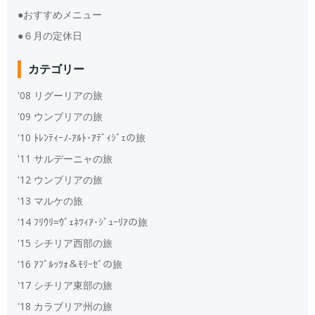
●おすすめメニュー
●６月の定休日
カテゴリー
'08 リグーリアの旅
'09 ウンブリアの旅
'10 ﾄﾚﾝﾃｨｰﾉ‐ｱﾙﾄ･ｱﾃﾞｨｼﾞｪの旅
'11 サルデーニャの旅
'12 ウンブリアの旅
'13 マルケの旅
'14 ﾌﾘｳﾘ=ｳﾞｪﾈﾂｨｱ･ｼﾞｭｰﾘｱの旅
'15 シチリア西部の旅
'16 ｱﾌﾞﾙｯﾂｫ＆ﾓﾘｰｾﾞの旅
'17 シチリア東部の旅
'18 カラブリア州の旅