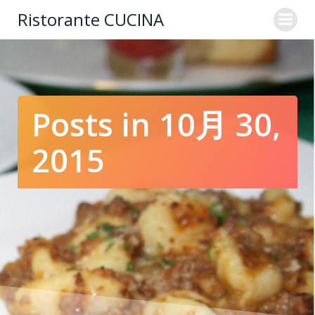
コ
Ristorante CUCINA
ン
テ
ン
ツ
へ
ス
Posts in 10月 30,
キ
ッ
2015
プ