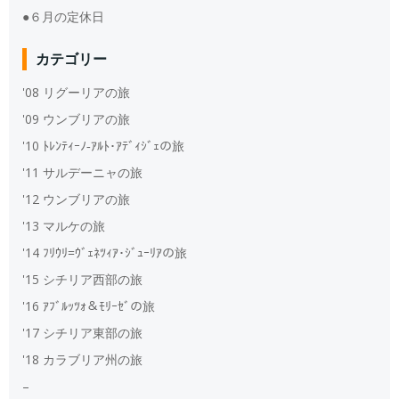
●６月の定休日
カテゴリー
'08 リグーリアの旅
'09 ウンブリアの旅
'10 ﾄﾚﾝﾃｨｰﾉ‐ｱﾙﾄ･ｱﾃﾞｨｼﾞｪの旅
'11 サルデーニャの旅
'12 ウンブリアの旅
'13 マルケの旅
'14 ﾌﾘｳﾘ=ｳﾞｪﾈﾂｨｱ･ｼﾞｭｰﾘｱの旅
'15 シチリア西部の旅
'16 ｱﾌﾞﾙｯﾂｫ＆ﾓﾘｰｾﾞの旅
'17 シチリア東部の旅
'18 カラブリア州の旅
–