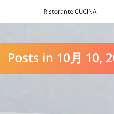
コ
ン
Ristorante CUCINA
テ
ン
ツ
へ
ス
キ
ッ
Posts in 10月 10, 
プ