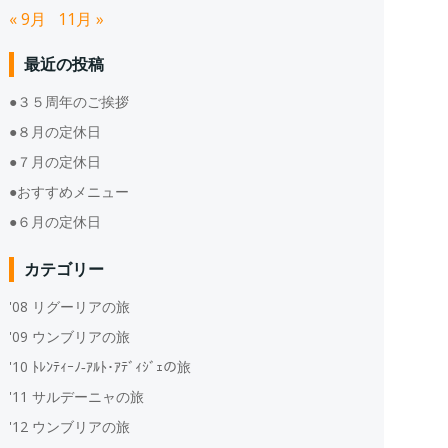
« 9月
11月 »
最近の投稿
●３５周年のご挨拶
●８月の定休日
●７月の定休日
●おすすめメニュー
●６月の定休日
カテゴリー
'08 リグーリアの旅
'09 ウンブリアの旅
'10 ﾄﾚﾝﾃｨｰﾉ‐ｱﾙﾄ･ｱﾃﾞｨｼﾞｪの旅
'11 サルデーニャの旅
'12 ウンブリアの旅