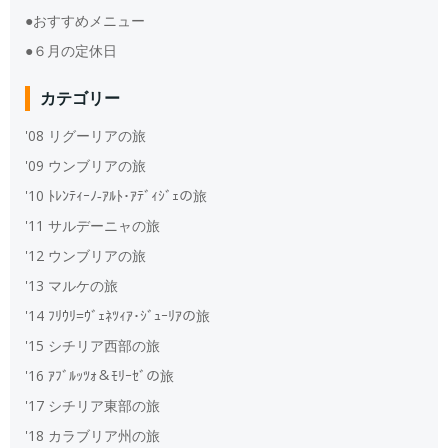
●おすすめメニュー
●６月の定休日
カテゴリー
'08 リグーリアの旅
'09 ウンブリアの旅
'10 ﾄﾚﾝﾃｨｰﾉ‐ｱﾙﾄ･ｱﾃﾞｨｼﾞｪの旅
'11 サルデーニャの旅
'12 ウンブリアの旅
'13 マルケの旅
'14 ﾌﾘｳﾘ=ｳﾞｪﾈﾂｨｱ･ｼﾞｭｰﾘｱの旅
'15 シチリア西部の旅
'16 ｱﾌﾞﾙｯﾂｫ＆ﾓﾘｰｾﾞの旅
'17 シチリア東部の旅
'18 カラブリア州の旅