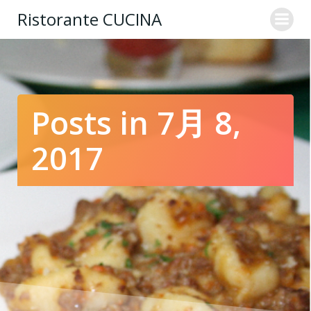
コ
Ristorante CUCINA
ン
テ
ン
ツ
へ
ス
Posts in 7月 8,
キ
ッ
2017
プ