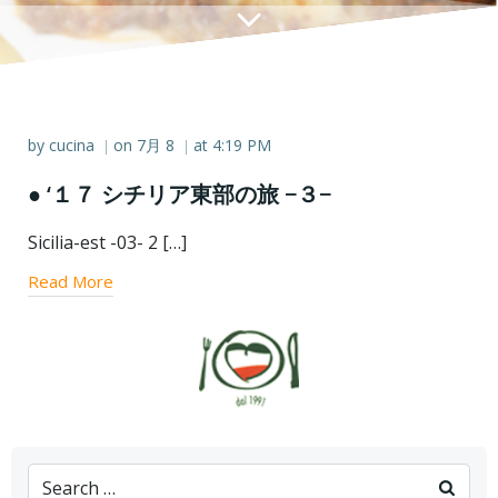
by
cucina
on
7月 8
at
4:19 PM
|
|
● ‘１７ シチリア東部の旅 −３−
Sicilia-est -03- 2 […]
Read More
Search