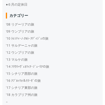
●６月の定休日
カテゴリー
'08 リグーリアの旅
'09 ウンブリアの旅
'10 ﾄﾚﾝﾃｨｰﾉ‐ｱﾙﾄ･ｱﾃﾞｨｼﾞｪの旅
'11 サルデーニャの旅
'12 ウンブリアの旅
'13 マルケの旅
'14 ﾌﾘｳﾘ=ｳﾞｪﾈﾂｨｱ･ｼﾞｭｰﾘｱの旅
'15 シチリア西部の旅
'16 ｱﾌﾞﾙｯﾂｫ＆ﾓﾘｰｾﾞの旅
'17 シチリア東部の旅
'18 カラブリア州の旅
–