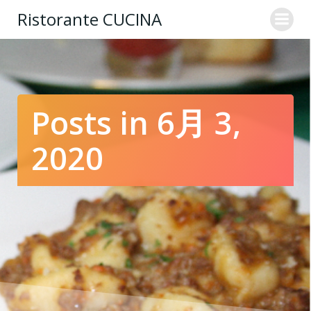
コ
Ristorante CUCINA
ン
テ
ン
ツ
へ
ス
Posts in 6月 3,
キ
ッ
2020
プ