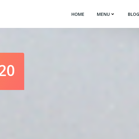
HOME
MENU
BLO
020