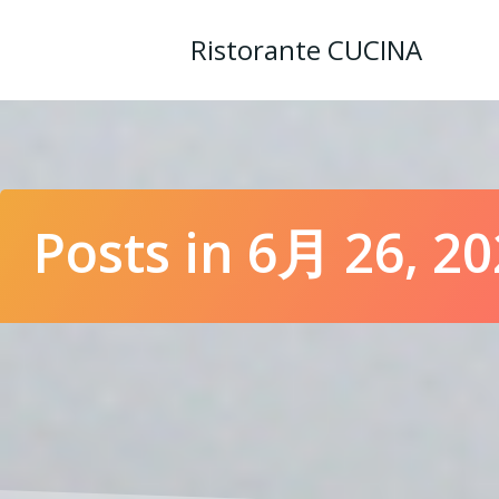
コ
ン
Ristorante CUCINA
テ
ン
ツ
へ
ス
キ
ッ
Posts in 6月 26, 2
プ