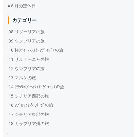
●６月の定休日
カテゴリー
'08 リグーリアの旅
'09 ウンブリアの旅
'10 ﾄﾚﾝﾃｨｰﾉ‐ｱﾙﾄ･ｱﾃﾞｨｼﾞｪの旅
'11 サルデーニャの旅
'12 ウンブリアの旅
'13 マルケの旅
'14 ﾌﾘｳﾘ=ｳﾞｪﾈﾂｨｱ･ｼﾞｭｰﾘｱの旅
'15 シチリア西部の旅
'16 ｱﾌﾞﾙｯﾂｫ＆ﾓﾘｰｾﾞの旅
'17 シチリア東部の旅
'18 カラブリア州の旅
–