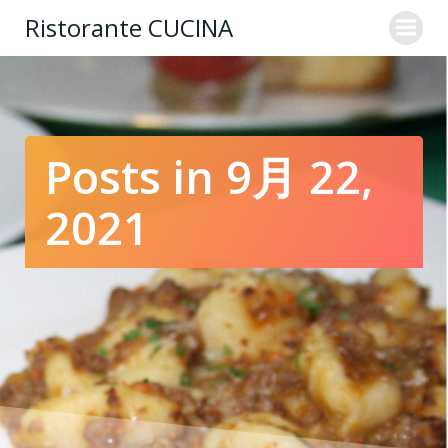
コ
Ristorante CUCINA
ン
テ
ン
ツ
へ
ス
Posts in 9月 22,
キ
ッ
2021
プ