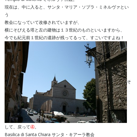
現在は、中に入ると、サンタ・マリア・ソプラ・ミネルヴァとい
う
教会になっていて改修されていますが、
横にそびえる塔と左の建物は１３世紀のものといいますから、
今でも紀元前１世紀の遺跡が残ってるって、すごいですよね！
そ
して、戻って
④
。
Basilica di Santa Chiara サンタ・キアーラ教会