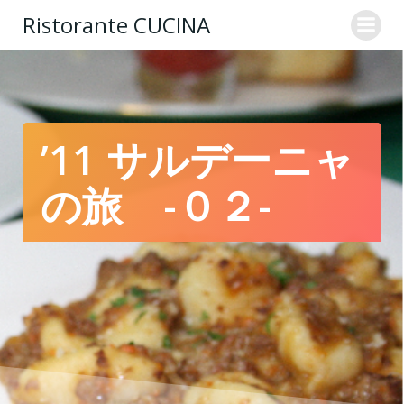
コ
Ristorante CUCINA
ン
テ
ン
ツ
へ
ス
’11 サルデーニャ
キ
ッ
の旅 -０２-
プ