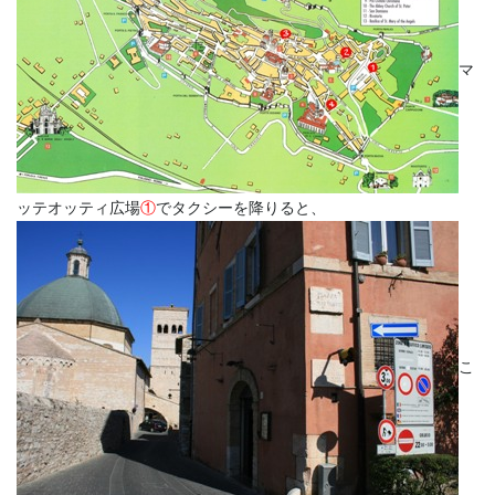
マ
ッテオッティ広場
①
でタクシーを降りると、
こ