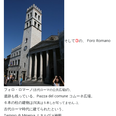
そして
③
の、 Foro Romano
フォロ・ロマーノ
の、
(古代ローマの公共広場)
遺跡も残っている、Piazza del comune コムーネ広場。
６本の柱の建物は
、
(写真は５本しか写ってません…)
古代ローマ時代に建てられたという、
Tempio di Minerva ミネルヴァ神殿。