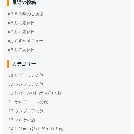
最近の投稿
●３５周年のご挨拶
●８月の定休日
●７月の定休日
●おすすめメニュー
●６月の定休日
カテゴリー
'08 リグーリアの旅
'09 ウンブリアの旅
'10 ﾄﾚﾝﾃｨｰﾉ‐ｱﾙﾄ･ｱﾃﾞｨｼﾞｪの旅
'11 サルデーニャの旅
'12 ウンブリアの旅
'13 マルケの旅
'14 ﾌﾘｳﾘ=ｳﾞｪﾈﾂｨｱ･ｼﾞｭｰﾘｱの旅