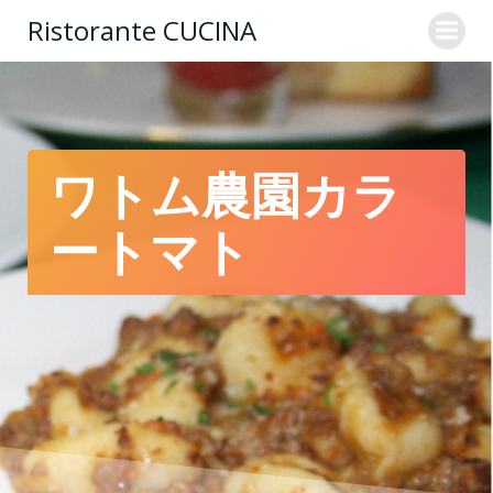
コ
Ristorante CUCINA
ン
テ
ン
ツ
へ
ス
ワトム農園カラ
キ
ッ
ートマト
プ