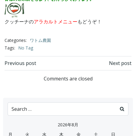
クッチーナの
アラカルトメニュー
もどうぞ！
Categories:
ワトム農園
Tags:
No Tag
Post
Post
Previous post
Next post
navigation
navigation
Comments are closed
Search
for:
2026年8月
月
火
水
木
金
土
日