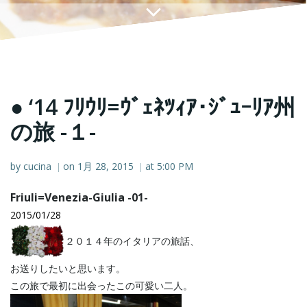
● ‘14 ﾌﾘｳﾘ=ｳﾞｪﾈﾂｨｱ･ｼﾞｭｰﾘｱ州
の旅 -１-
by
cucina
on
1月 28, 2015
at
5:00 PM
|
|
Friuli=Venezia-Giulia -01-
2015/01/28
２０１４年のイタリアの旅話、
お送りしたいと思います。
この旅で最初に出会ったこの可愛い二人。