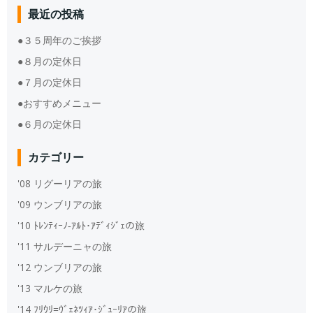
最近の投稿
●３５周年のご挨拶
●８月の定休日
●７月の定休日
●おすすめメニュー
●６月の定休日
カテゴリー
'08 リグーリアの旅
'09 ウンブリアの旅
'10 ﾄﾚﾝﾃｨｰﾉ‐ｱﾙﾄ･ｱﾃﾞｨｼﾞｪの旅
'11 サルデーニャの旅
'12 ウンブリアの旅
'13 マルケの旅
'14 ﾌﾘｳﾘ=ｳﾞｪﾈﾂｨｱ･ｼﾞｭｰﾘｱの旅