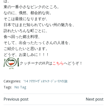
は、
東の一番小さなピンクのところ。
なのに、俄然、都会的な街。
そこは最後になりますが、
日本ではまだ知られていない州の魅力を、
訪れたいろんな町ごとに、
食べ回った郷土料理、
そして、出会ったたっくさんの人達を、
ご紹介したいと思います。
どうぞ、お楽しみに！！！
クッチーナのH.Pは
こちら
へどうぞ！
Categories:
'14 ﾌﾘｳﾘ=ｳﾞｪﾈﾂｨｱ･ｼﾞｭｰﾘｱの旅
Tags:
No Tag
Post
Post
Previous post
Next post