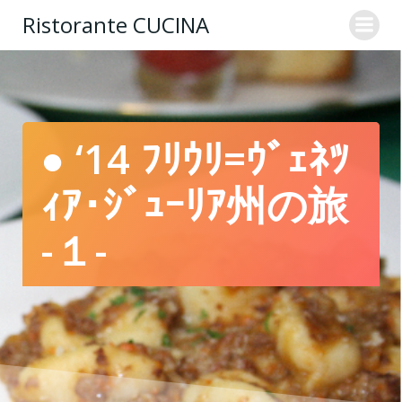
コ
Ristorante CUCINA
ン
テ
ン
ツ
へ
ス
● ‘14 ﾌﾘｳﾘ=ｳﾞｪﾈﾂ
キ
ッ
ｨｱ･ｼﾞｭｰﾘｱ州の旅
プ
-１-