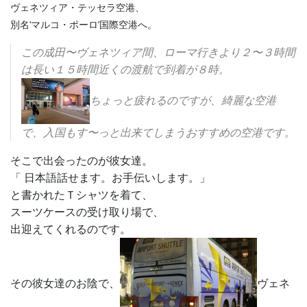
ヴェネツィア・テッセラ空港、
別名‘マルコ・ポーロ’国際空港へ。
この成田〜ヴェネツィア間、ローマ行きより２〜３時間
は長い１５時間近くの渡航で到着が８時。
ちょっと疲れるのですが、綺麗な空港
で、入国もす〜っと出来てしまうおすすめの空港です。
そこで出会ったのが彼女達。
「 日本語話せます。お手伝いします。」
と書かれたＴシャツを着て、
スーツケースの受け取り場で、
出迎えてくれるのです。
その彼女達のお陰で、
ヴェネ