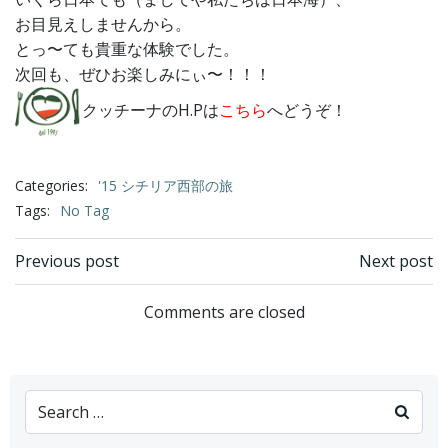
お目見えしませんから。
とっ〜ても貴重な体験でした。
次回も、ぜひお楽しみにぃ〜！！！
クッチーナのH.Pは
こちら
へどうぞ！
Categories:
'15 シチリア西部の旅
Tags:
No Tag
Post
Post
Previous post
Next post
navigation
navigation
Comments are closed
Search
for: