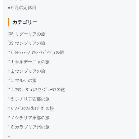
●６月の定休日
カテゴリー
'08 リグーリアの旅
'09 ウンブリアの旅
'10 ﾄﾚﾝﾃｨｰﾉ‐ｱﾙﾄ･ｱﾃﾞｨｼﾞｪの旅
'11 サルデーニャの旅
'12 ウンブリアの旅
'13 マルケの旅
'14 ﾌﾘｳﾘ=ｳﾞｪﾈﾂｨｱ･ｼﾞｭｰﾘｱの旅
'15 シチリア西部の旅
'16 ｱﾌﾞﾙｯﾂｫ＆ﾓﾘｰｾﾞの旅
'17 シチリア東部の旅
'18 カラブリア州の旅
–