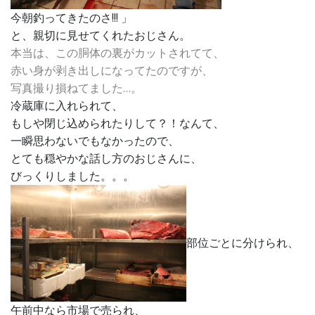
今朝釣ってきたのさ!!! 」
と、親切に見せてくれたおじさん。
本当は、この胴体の裏がカットされてて、
赤い身が剥き出しになってたのですが、
写真撮り損ねてました…。
冷蔵庫に入れられて、
もしや閉じ込められたりして？！なんて、
一瞬思わないでもなかったので、
とても穏やかな話し方のおじさんに、
びっくりしました。。。
部位ごとに分けられ、
午前中なら市場で売られ、