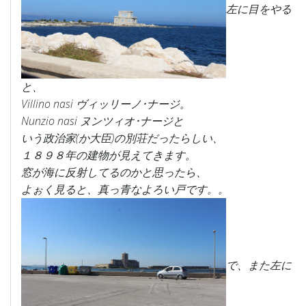
左に目をやる
と、
Villino nasi ヴィッリーノ･ナージ。
Nunzio nasi ヌンツィオ･ナージと
いう政治家(か大臣)の別荘だったらしい、
１８９８年の建物が見えてきます。
窓が海に反射してるのかと思ったら、
よぉく見ると、真っ青なよろい戸です。。
で、また左に