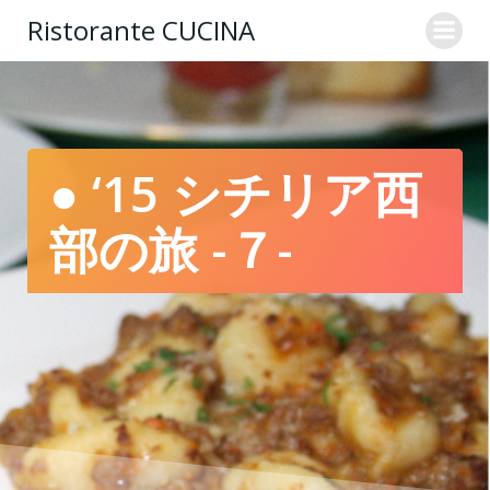
コ
Ristorante CUCINA
ン
テ
ン
ツ
へ
ス
● ‘15 シチリア西
キ
ッ
部の旅 -７-
プ