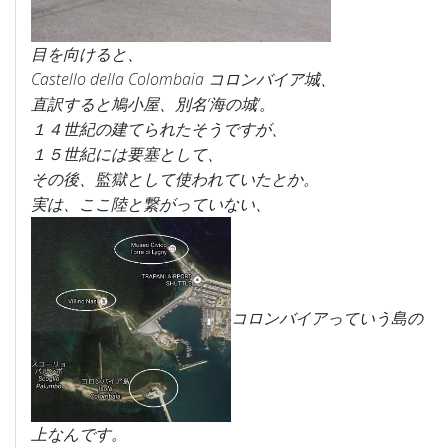
目を向けると、
Castello della Colombaia コロンバイア城、
直訳すると鳩小屋、別名‘海の城’。
１４世紀の建てられたそうですが、
１５世紀には要塞として、
その後、監獄として使われていたとか。
実は、ここ陸と繋がっていない、
コロンバイアっていう島の
上なんです。