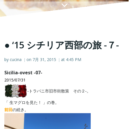
● ‘15 シチリア西部の旅 -７-
by
cucina
on
7月 31, 2015
at
4:45 PM
|
|
Sicilia-ovest -07-
2015/07/31
‐トラパニ市旧市街散策 その２‐。
「 生マグロを見た！ 」の巻。
前回
の続き。