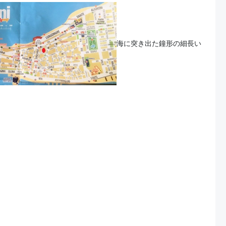
海に突き出た鐘形の細長い
、