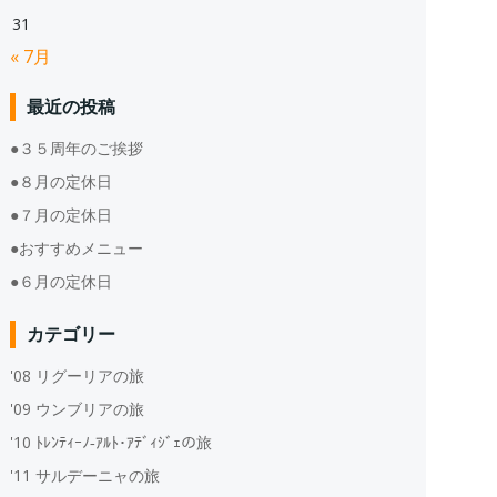
31
« 7月
最近の投稿
●３５周年のご挨拶
●８月の定休日
●７月の定休日
●おすすめメニュー
●６月の定休日
カテゴリー
'08 リグーリアの旅
'09 ウンブリアの旅
'10 ﾄﾚﾝﾃｨｰﾉ‐ｱﾙﾄ･ｱﾃﾞｨｼﾞｪの旅
'11 サルデーニャの旅