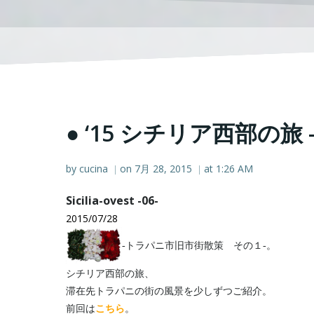
● ‘15 シチリア西部の旅 -
by
cucina
on
7月 28, 2015
at
1:26 AM
|
|
Sicilia-ovest -06-
2015/07/28
‐トラパニ市旧市街散策 その１‐。
シチリア西部の旅、
滞在先トラパニの街の風景を少しずつご紹介。
前回は
こちら
。