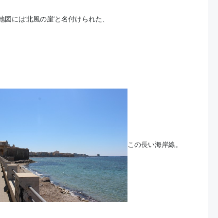
地図には‘北風の崖’と名付けられた、
この長い海岸線。