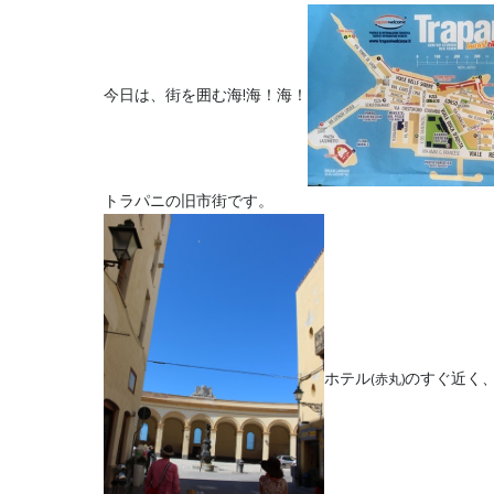
今日は、街を囲む海!海！海！
トラパニの旧市街です。
ホテル
のすぐ近く
(赤丸)