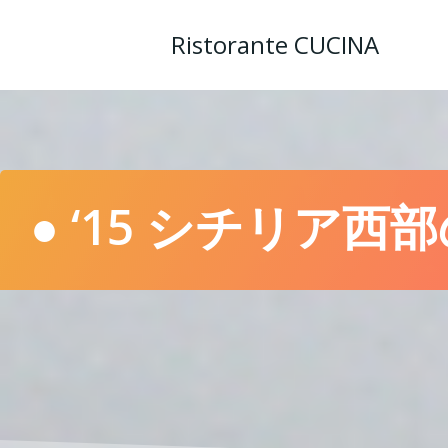
コ
ン
Ristorante CUCINA
テ
ン
ツ
へ
ス
キ
ッ
● ‘15 シチリア西部
プ