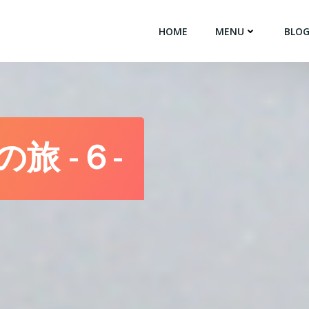
HOME
MENU
BLO
の旅 -６-