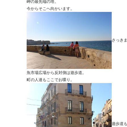
岬の最先端の塔。
今からそこへ向かいます。
さっき
魚市場広場から反対側は遊歩道。
町の人達もここでお喋り。
遊歩道