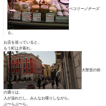
ペコリーノチーズ
も。
お店を巡っていると、
もう町は夕暮れ。
大聖堂の前
の通りは、
人が溢れだし、みんなお喋りしながら、
ぶ〜らぶ〜ら。