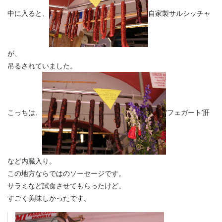
中に入ると、
自家製サルシッチャ
が、
吊るされていました。
こっちは、
‘フェガート’肝
など内臓入り。
この地方ならではのソーセージです。
サラミなど試食させてもらったけど、
すごく美味しかったです。