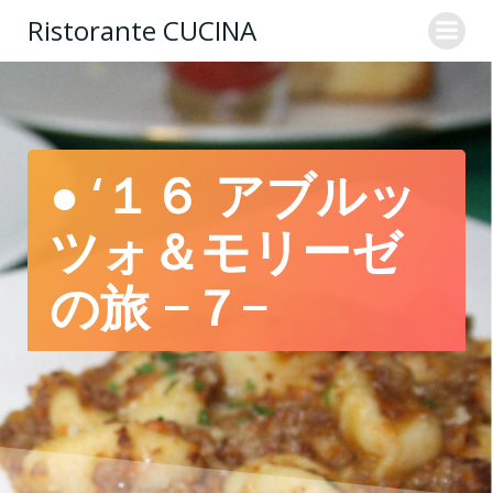
コ
Ristorante CUCINA
ン
テ
ン
ツ
へ
ス
● ‘１６ アブルッ
キ
ッ
ツォ＆モリーゼ
プ
の旅 −７−