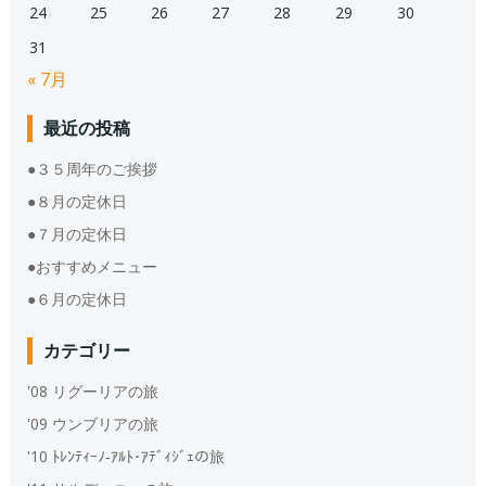
24
25
26
27
28
29
30
31
« 7月
最近の投稿
●３５周年のご挨拶
●８月の定休日
●７月の定休日
●おすすめメニュー
●６月の定休日
カテゴリー
'08 リグーリアの旅
'09 ウンブリアの旅
'10 ﾄﾚﾝﾃｨｰﾉ‐ｱﾙﾄ･ｱﾃﾞｨｼﾞｪの旅