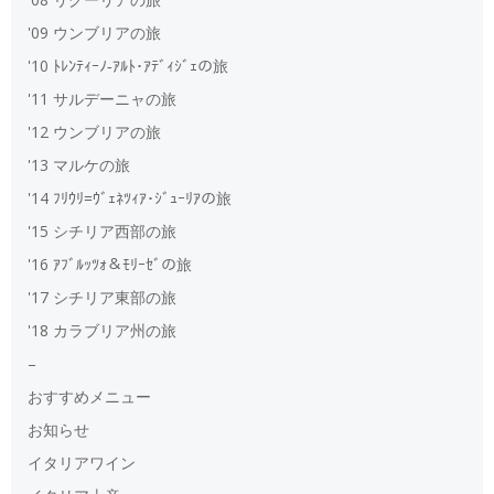
'09 ウンブリアの旅
'10 ﾄﾚﾝﾃｨｰﾉ‐ｱﾙﾄ･ｱﾃﾞｨｼﾞｪの旅
'11 サルデーニャの旅
'12 ウンブリアの旅
'13 マルケの旅
'14 ﾌﾘｳﾘ=ｳﾞｪﾈﾂｨｱ･ｼﾞｭｰﾘｱの旅
'15 シチリア西部の旅
'16 ｱﾌﾞﾙｯﾂｫ＆ﾓﾘｰｾﾞの旅
'17 シチリア東部の旅
'18 カラブリア州の旅
–
おすすめメニュー
お知らせ
イタリアワイン