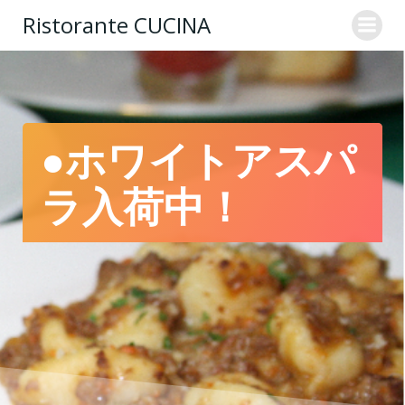
コ
Ristorante CUCINA
ン
テ
ン
ツ
へ
ス
●ホワイトアスパ
キ
ッ
ラ入荷中！
プ