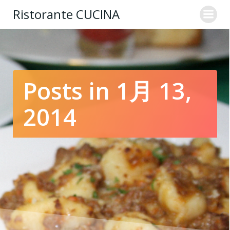
コ
Ristorante CUCINA
ン
テ
ン
ツ
へ
ス
Posts in 1月 13,
キ
ッ
2014
プ