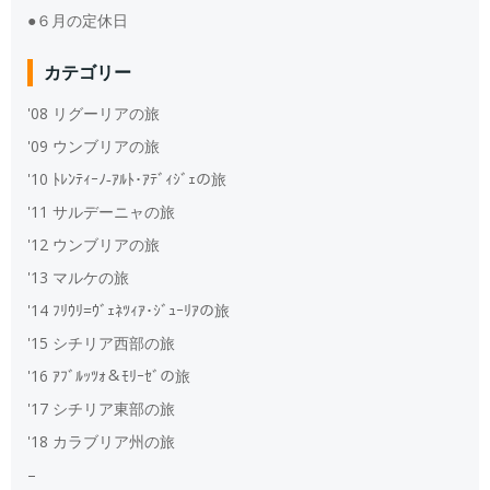
●６月の定休日
カテゴリー
'08 リグーリアの旅
'09 ウンブリアの旅
'10 ﾄﾚﾝﾃｨｰﾉ‐ｱﾙﾄ･ｱﾃﾞｨｼﾞｪの旅
'11 サルデーニャの旅
'12 ウンブリアの旅
'13 マルケの旅
'14 ﾌﾘｳﾘ=ｳﾞｪﾈﾂｨｱ･ｼﾞｭｰﾘｱの旅
'15 シチリア西部の旅
'16 ｱﾌﾞﾙｯﾂｫ＆ﾓﾘｰｾﾞの旅
'17 シチリア東部の旅
'18 カラブリア州の旅
–