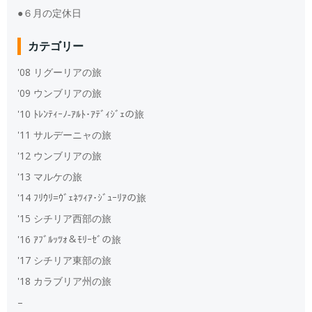
●６月の定休日
カテゴリー
'08 リグーリアの旅
'09 ウンブリアの旅
'10 ﾄﾚﾝﾃｨｰﾉ‐ｱﾙﾄ･ｱﾃﾞｨｼﾞｪの旅
'11 サルデーニャの旅
'12 ウンブリアの旅
'13 マルケの旅
'14 ﾌﾘｳﾘ=ｳﾞｪﾈﾂｨｱ･ｼﾞｭｰﾘｱの旅
'15 シチリア西部の旅
'16 ｱﾌﾞﾙｯﾂｫ＆ﾓﾘｰｾﾞの旅
'17 シチリア東部の旅
'18 カラブリア州の旅
–