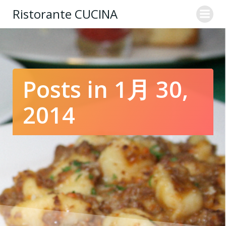
コ
Ristorante CUCINA
ン
テ
ン
ツ
へ
ス
Posts in 1月 30,
キ
ッ
2014
プ