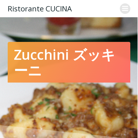
コ
Ristorante CUCINA
ン
テ
ン
ツ
へ
ス
Zucchini ズッキ
キ
ッ
ーニ
プ