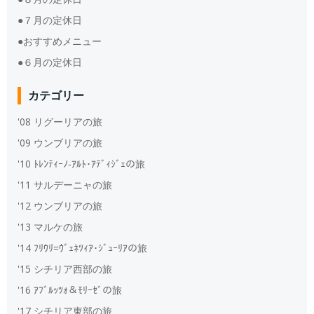
●７月の定休日
●おすすめメニュー
●６月の定休日
カテゴリー
'08 リグーリアの旅
'09 ウンブリアの旅
'10 ﾄﾚﾝﾃｨｰﾉ‐ｱﾙﾄ･ｱﾃﾞｨｼﾞｪの旅
'11 サルデーニャの旅
'12 ウンブリアの旅
'13 マルケの旅
'14 ﾌﾘｳﾘ=ｳﾞｪﾈﾂｨｱ･ｼﾞｭｰﾘｱの旅
'15 シチリア西部の旅
'16 ｱﾌﾞﾙｯﾂｫ＆ﾓﾘｰｾﾞの旅
'17 シチリア東部の旅