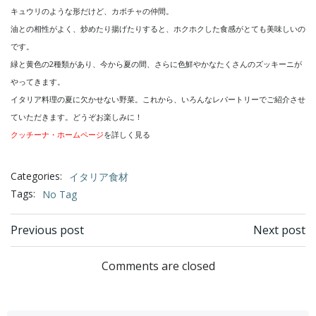
キュウリのような形だけど、カボチャの仲間。
油との相性がよく、炒めたり揚げたりすると、ホクホクした食感がとても美味しいの
です。
緑と黄色の2種類があり、今から夏の間、さらに色鮮やかなたくさんのズッキーニが
やってきます。
イタリア料理の夏に欠かせない野菜。これから、いろんなレパートリーでご紹介させ
ていただきます。
どうぞお楽しみに！
クッチーナ・ホームページ
を詳しく見る
Categories:
イタリア食材
Tags:
No Tag
Post
Post
Previous post
Next post
navigation
navigation
Comments are closed