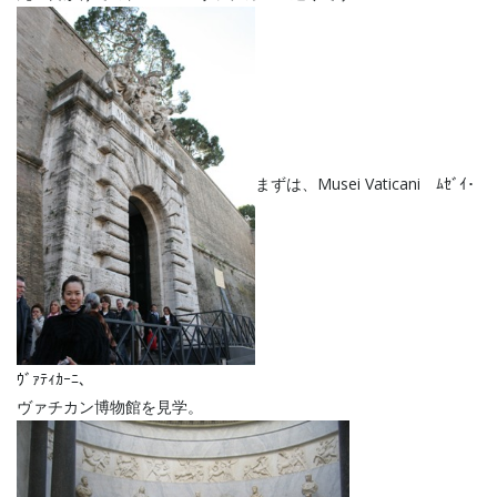
まずは、Musei Vaticani ﾑｾﾞｲ･
ｳﾞｧﾃｨｶｰﾆ、
ヴァチカン博物館を見学。