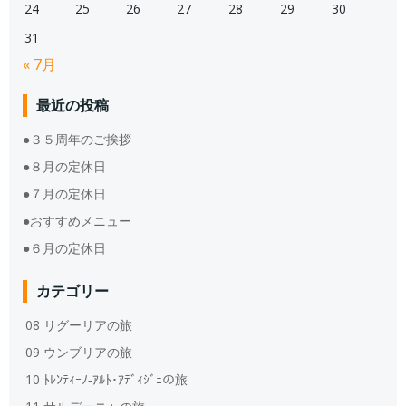
24
25
26
27
28
29
30
31
« 7月
最近の投稿
●３５周年のご挨拶
●８月の定休日
●７月の定休日
●おすすめメニュー
●６月の定休日
カテゴリー
'08 リグーリアの旅
'09 ウンブリアの旅
'10 ﾄﾚﾝﾃｨｰﾉ‐ｱﾙﾄ･ｱﾃﾞｨｼﾞｪの旅