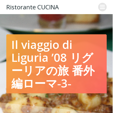
コ
Ristorante CUCINA
ン
テ
ン
ツ
へ
ス
Il viaggio di
キ
ッ
Liguria ’08 リグ
プ
ーリアの旅 番外
編ローマ‐3‐