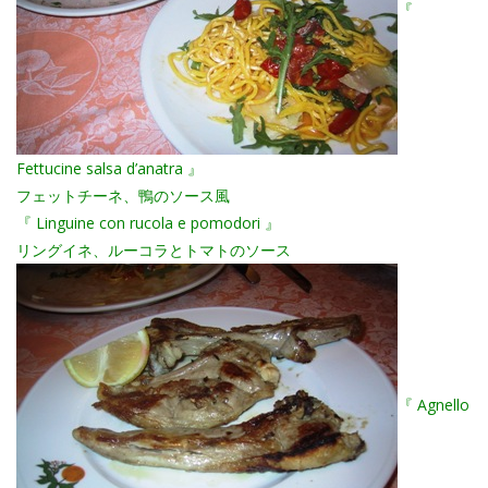
『
Fettucine salsa d’anatra 』
フェットチーネ、鴨のソース風
『 Linguine con rucola e pomodori 』
リングイネ、ルーコラとトマトのソース
『 Agnello