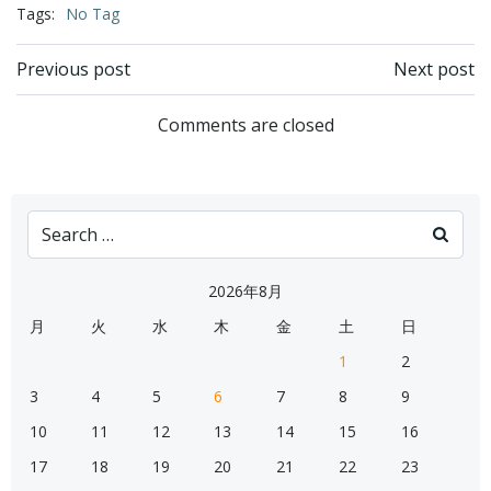
Tags:
No Tag
Post
Post
Previous post
Next post
navigation
navigation
Comments are closed
Search
for:
2026年8月
月
火
水
木
金
土
日
1
2
3
4
5
6
7
8
9
10
11
12
13
14
15
16
17
18
19
20
21
22
23