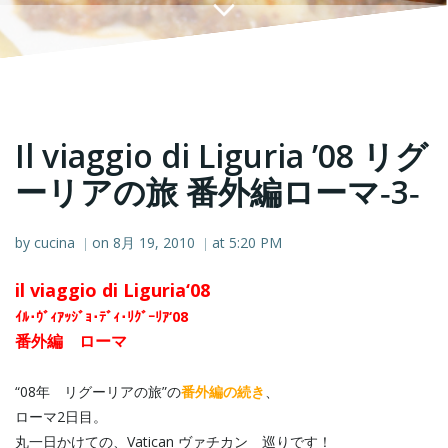
Il viaggio di Liguria ’08 リグ
ーリアの旅 番外編ローマ‐3‐
by
cucina
on
8月 19, 2010
at
5:20 PM
|
|
il viaggio di Liguria‘08
ｲﾙ･ｳﾞｨｱｯｼﾞｮ･ﾃﾞｨ･ﾘｸﾞｰﾘｱ‘08
番外編 ローマ
“08年 リグーリアの旅”の
番外編の続き
、
ローマ2日目。
丸一日かけての、Vatican ヴァチカン 巡りです！