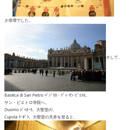
さ倍増でした。
そして、
Basilica di San Pietro ﾊﾞｼﾞﾘｶ・ﾃﾞｨ･ｻﾝ･ﾋﾟｴﾄﾛ、
サン・ピエトロ寺院へ。
Duomo ﾄﾞｩｵｰﾓ、大聖堂の、
Cupola ｸｰﾎﾟﾗ、大聖堂の天井を登ると、