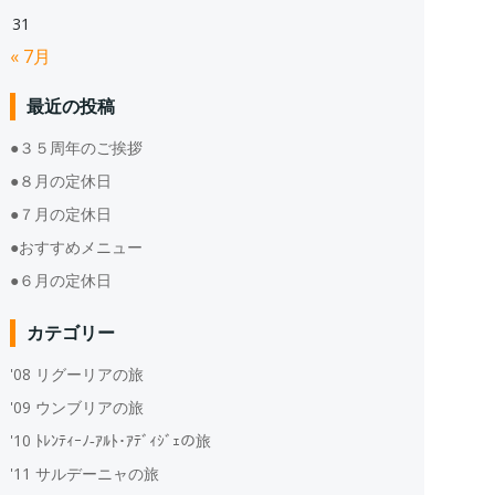
31
« 7月
最近の投稿
●３５周年のご挨拶
●８月の定休日
●７月の定休日
●おすすめメニュー
●６月の定休日
カテゴリー
'08 リグーリアの旅
'09 ウンブリアの旅
'10 ﾄﾚﾝﾃｨｰﾉ‐ｱﾙﾄ･ｱﾃﾞｨｼﾞｪの旅
'11 サルデーニャの旅