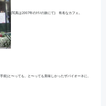
(写真は2007年のﾄﾘﾉの旅にて) 有名なカフェ。
(手前)と〜っても、と〜っても美味しかったザバイオーネに、