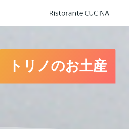
コ
ン
Ristorante CUCINA
テ
ン
ツ
へ
ス
キ
ッ
トリノのお土産
プ