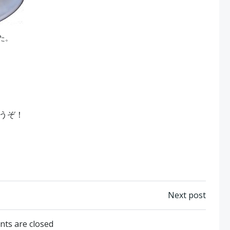
た。
うぞ！
Post
Next post
navigation
ts are closed