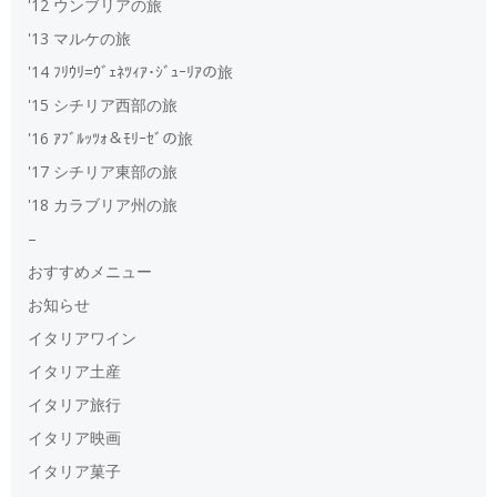
'12 ウンブリアの旅
'13 マルケの旅
'14 ﾌﾘｳﾘ=ｳﾞｪﾈﾂｨｱ･ｼﾞｭｰﾘｱの旅
'15 シチリア西部の旅
'16 ｱﾌﾞﾙｯﾂｫ＆ﾓﾘｰｾﾞの旅
'17 シチリア東部の旅
'18 カラブリア州の旅
–
おすすめメニュー
お知らせ
イタリアワイン
イタリア土産
イタリア旅行
イタリア映画
イタリア菓子