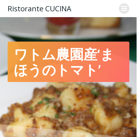
コ
Ristorante CUCINA
ン
テ
ン
ツ
へ
ス
ワトム農園産‘ま
キ
ッ
ほうのトマト’
プ