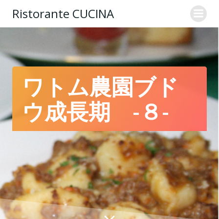
コ
Ristorante CUCINA
ン
テ
ン
ツ
へ
ス
ワトム農園ブド
キ
ッ
ウ成長期 -８-
プ