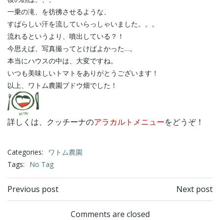
一乗の滝、を彷彿させるような、
すばらしい汗を流していらっしゃいました。。。
流れるというより、噴出している？！
今思えば、写真撮ってとけばよかった…。
本当にハウスの中は、大変ですね。
いつも美味しいトマトをありがとうございます！
以上、ワトム農園ブドウ畑でした！
詳しくは、クッチーナの
アラカルトメニュー
をどうぞ！
Categories:
ワトム農園
Tags:
No Tag
Post
Post
Previous post
Next post
navigation
navigation
Comments are closed