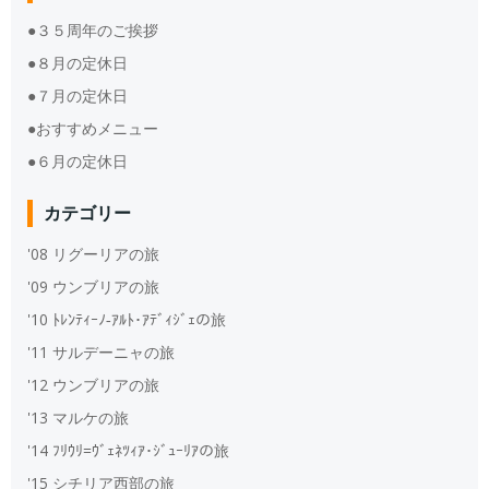
●３５周年のご挨拶
●８月の定休日
●７月の定休日
●おすすめメニュー
●６月の定休日
カテゴリー
'08 リグーリアの旅
'09 ウンブリアの旅
'10 ﾄﾚﾝﾃｨｰﾉ‐ｱﾙﾄ･ｱﾃﾞｨｼﾞｪの旅
'11 サルデーニャの旅
'12 ウンブリアの旅
'13 マルケの旅
'14 ﾌﾘｳﾘ=ｳﾞｪﾈﾂｨｱ･ｼﾞｭｰﾘｱの旅
'15 シチリア西部の旅