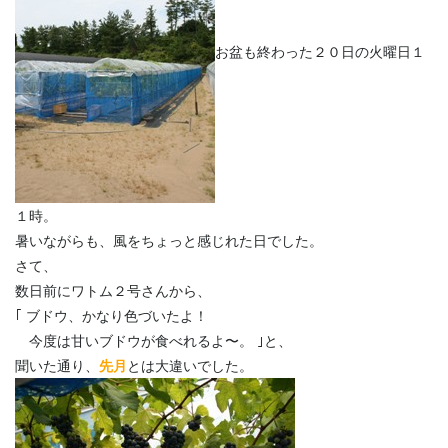
お盆も終わった２０日の火曜日１
１時。
暑いながらも、風をちょっと感じれた日でした。
さて、
数日前にワトム２号さんから、
｢ ブドウ、かなり色づいたよ！
今度は甘いブドウが食べれるよ〜。 ｣と、
聞いた通り、
先月
とは大違いでした。