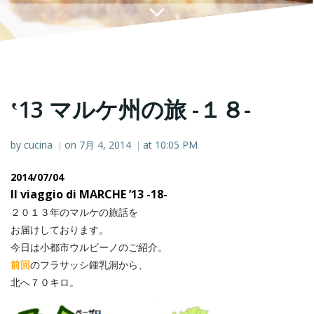
‛13 マルケ州の旅 -１８-
by
cucina
on
7月 4, 2014
at
10:05 PM
|
|
2014/07/04
Il viaggio di MARCHE ’13 -18-
２０１３年のマルケの旅話を
お届けしております。
今日は小都市ウルビーノのご紹介。
前回
のフラサッシ鍾乳洞から、
北へ７０キロ。