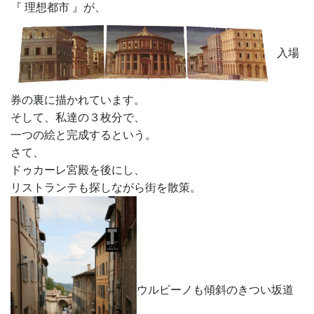
『 理想都市 』が、
入場
券の裏に描かれています。
そして、私達の３枚分で、
一つの絵と完成するという。
さて、
ドゥカーレ宮殿を後にし、
リストランテも探しながら街を散策。
ウルビーノも傾斜のきつい坂道