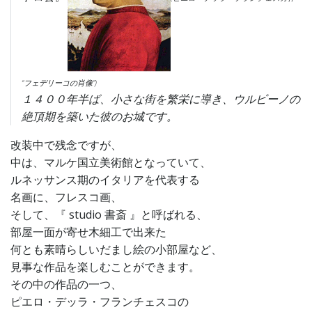
“フェデリーコの肖像”)
１４００年半ば、小さな街を繁栄に導き、ウルビーノの
絶頂期を築いた彼のお城です。
改装中で残念ですが、
中は、マルケ国立美術館となっていて、
ルネッサンス期のイタリアを代表する
名画に、フレスコ画、
そして、『 studio 書斎 』と呼ばれる、
部屋一面が寄せ木細工で出来た
何とも素晴らしいだまし絵の小部屋など、
見事な作品を楽しむことができます。
その中の作品の一つ、
ピエロ・デッラ・フランチェスコの