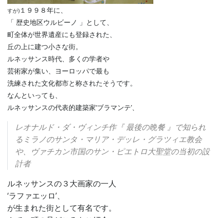
１９９８年に、
すが)
「 歴史地区ウルビーノ 」として、
町全体が世界遺産にも登録された、
丘の上に建つ小さな街。
ルネッサンス時代、多くの学者や
芸術家が集い、ヨーロッパで最も
洗練された文化都市と称されたそうです。
なんといっても、
ルネッサンスの代表的建築家‘ブラマンテ’、
レオナルド・ダ・ヴィンチ作『 最後の晩餐 』で知られ
るミラノのサンタ・マリア・デッレ・グラツィエ教会
や、ヴァチカン市国のサン・ピエトロ大聖堂の当初の設
計者
ルネッサンスの３大画家の一人
‘ラファエッロ’、
が生まれた街として有名です。