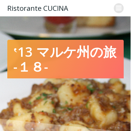
コ
Ristorante CUCINA
ン
テ
ン
ツ
へ
ス
‛13 マルケ州の旅
キ
ッ
-１８-
プ