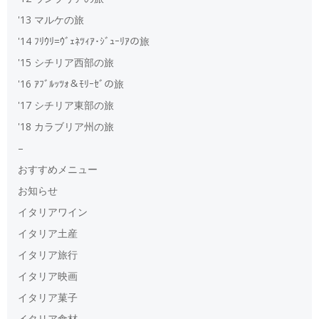
'13 マルケの旅
'14 ﾌﾘｳﾘ=ｳﾞｪﾈﾂｨｱ･ｼﾞｭｰﾘｱの旅
'15 シチリア西部の旅
'16 ｱﾌﾞﾙｯﾂｫ＆ﾓﾘｰｾﾞの旅
'17 シチリア東部の旅
'18 カラブリア州の旅
–
おすすめメニュー
お知らせ
イタリアワイン
イタリア土産
イタリア旅行
イタリア映画
イタリア菓子
イタリア食材