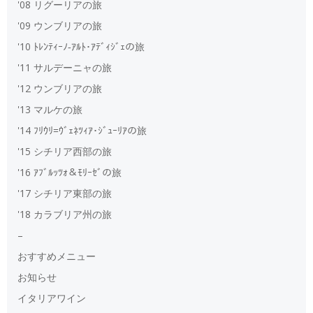
'08 リグーリアの旅
'09 ウンブリアの旅
'10 ﾄﾚﾝﾃｨｰﾉ‐ｱﾙﾄ･ｱﾃﾞｨｼﾞｪの旅
'11 サルデーニャの旅
'12 ウンブリアの旅
'13 マルケの旅
'14 ﾌﾘｳﾘ=ｳﾞｪﾈﾂｨｱ･ｼﾞｭｰﾘｱの旅
'15 シチリア西部の旅
'16 ｱﾌﾞﾙｯﾂｫ＆ﾓﾘｰｾﾞの旅
'17 シチリア東部の旅
'18 カラブリア州の旅
–
おすすめメニュー
お知らせ
イタリアワイン