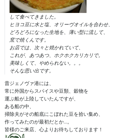
して食べてきました。
ヒヨコ豆に水と塩、オリーヴオイルを合わせ、
どろどろになった生地を、薄い型に流して、
窯で焼くんです。
お店では、次々と焼かれていて、
これが、あつあつ、ホクホクカリカリで。
美味しくて、やめられない。。。
そんな思い出です。
昔ジェノヴァ港には、
常に外国からスパイスや豆類、穀物を
運ぶ船が上陸していたんですが、
ある船の中、
掃除夫がその船底にこぼれた豆を拾い集め、
作ってみたのが最初だとか…。
皆様のご来店、心よりお待ちしております！