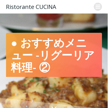
コ
Ristorante CUCINA
ン
テ
ン
ツ
へ
ス
● おすすめメニ
キ
ッ
ュー -リグーリア
プ
料理- ②